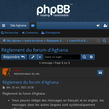
Site Aghana
cc
Rechercher
Connexion
or
S’enregistrer
on
’e
ès
u
ne
nr
Site Aghana
Index du forum
Rubriques d'Aghana
Livre d'Or & Règlement du forum
R
e
ra
m
xi
eg
Règlement du forum d'Aghana
c
pi
s
on
ist
Rechercher
Recherch
Répondre
h
de
re
e
1 message • Page
1
sur
1
r
r
Epoc
c
Administrateur du site
h
Règlement du forum d'Aghana
e
M
dim. 31 oct. 2021 10:30
r
e
Règlement du forum d'Aghana :
s
s
Vous pouvez rédiger des messages en français et en anglais, les
a
messages dans les autres langues sont systématiquement
g