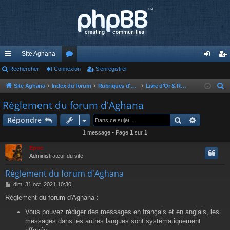
Site Aghana
cc
Rechercher
Connexion
or
S’enregistrer
on
’e
ès
u
ne
nr
Site Aghana
Index du forum
Rubriques d'Aghana
Livre d'Or & Règlement du forum
R
e
ra
m
xi
eg
Règlement du forum d'Aghana
c
pi
s
on
ist
Rechercher
Recherch
Répondre
h
de
re
e
1 message • Page
1
sur
1
r
r
Epoc
c
Administrateur du site
h
Règlement du forum d'Aghana
e
M
dim. 31 oct. 2021 10:30
r
e
Règlement du forum d'Aghana :
s
s
Vous pouvez rédiger des messages en français et en anglais, les
a
messages dans les autres langues sont systématiquement
g