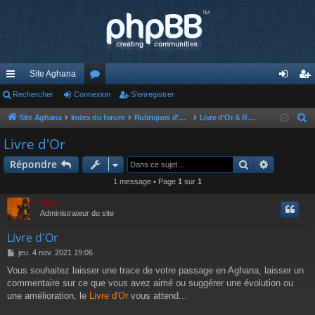
Site Aghana
cc
Rechercher
Connexion
or
S’enregistrer
on
’e
ès
u
ne
nr
Site Aghana
Index du forum
Rubriques d'Aghana
Livre d'Or & Règlement du forum
R
e
ra
m
xi
eg
Livre d'Or
c
pi
s
on
ist
Rechercher
Recherch
Répondre
h
de
re
e
1 message • Page
1
sur
1
r
r
Epoc
c
Administrateur du site
h
Livre d'Or
e
M
jeu. 4 nov. 2021 19:06
r
e
Vous souhaitez laisser une trace de votre passage en Aghana, laisser un
s
commentaire sur ce que vous avez aimé ou suggérer une évolution ou
s
a
une amélioration, le
Livre d'Or
vous attend...
g