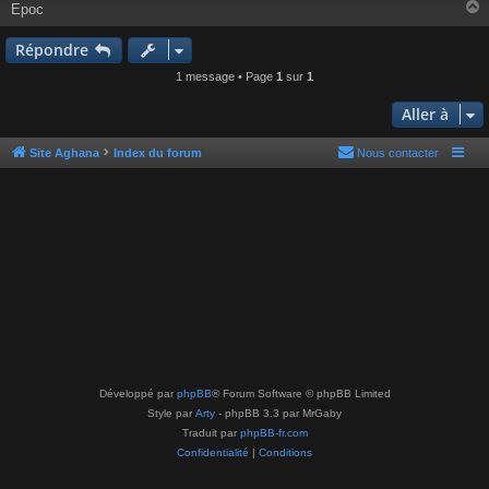
e
Epoc
Répondre
t
1 message • Page
1
sur
1
Aller à
Site Aghana
Index du forum
Nous contacter
Développé par
phpBB
® Forum Software © phpBB Limited
Style par
Arty
- phpBB 3.3 par MrGaby
Traduit par
phpBB-fr.com
Confidentialité
|
Conditions