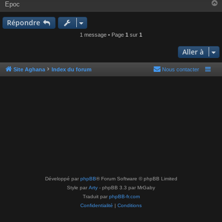
e
Epoc
Répondre
t
1 message • Page
1
sur
1
Aller à
Site Aghana
Index du forum
Nous contacter
Développé par
phpBB
® Forum Software © phpBB Limited
Style par
Arty
- phpBB 3.3 par MrGaby
Traduit par
phpBB-fr.com
Confidentialité
|
Conditions