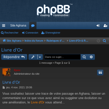
Site Aghana
cc
Rechercher
Connexion
or
S’enregistrer
on
’e
ès
u
ne
nr
Site Aghana
Index du forum
Rubriques d'Aghana
Livre d'Or & Règlement du forum
R
e
ra
m
xi
eg
Livre d'Or
c
pi
s
on
ist
Rechercher
Recherch
Répondre
h
de
re
e
1 message • Page
1
sur
1
r
r
Epoc
c
Administrateur du site
h
Livre d'Or
e
M
jeu. 4 nov. 2021 19:06
r
e
Vous souhaitez laisser une trace de votre passage en Aghana, laisser un
s
commentaire sur ce que vous avez aimé ou suggérer une évolution ou
s
a
une amélioration, le
Livre d'Or
vous attend...
g