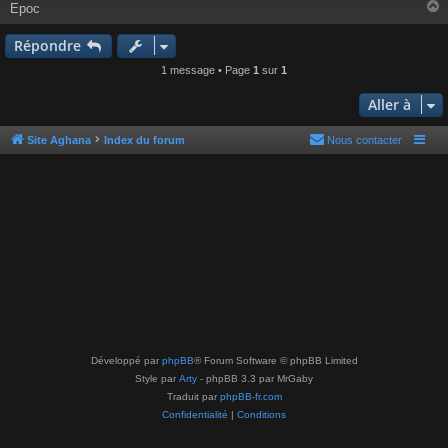
e
Epoc
Répondre
t
1 message • Page
1
sur
1
Aller à
Site Aghana
Index du forum
Nous contacter
Développé par
phpBB
® Forum Software © phpBB Limited
Style par
Arty
- phpBB 3.3 par MrGaby
Traduit par
phpBB-fr.com
Confidentialité
|
Conditions