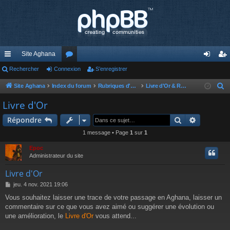
Site Aghana
cc
Rechercher
Connexion
or
S’enregistrer
on
’e
ès
u
ne
nr
Site Aghana
Index du forum
Rubriques d'Aghana
Livre d'Or & Règlement du forum
R
e
ra
m
xi
eg
Livre d'Or
c
pi
s
on
ist
Rechercher
Recherch
Répondre
h
de
re
e
1 message • Page
1
sur
1
r
r
Epoc
c
Administrateur du site
h
Livre d'Or
e
M
jeu. 4 nov. 2021 19:06
r
e
Vous souhaitez laisser une trace de votre passage en Aghana, laisser un
s
commentaire sur ce que vous avez aimé ou suggérer une évolution ou
s
a
une amélioration, le
Livre d'Or
vous attend...
g