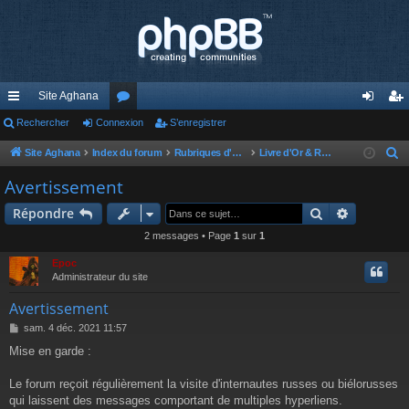
Site Aghana
cc
Rechercher
Connexion
or
S’enregistrer
on
’e
ès
u
ne
nr
Site Aghana
Index du forum
Rubriques d'Aghana
Livre d'Or & Règlement du forum
R
e
ra
m
xi
eg
Avertissement
c
pi
s
on
ist
Rechercher
Recherch
Répondre
h
de
re
e
2 messages • Page
1
sur
1
r
r
Epoc
c
Administrateur du site
h
Avertissement
e
M
sam. 4 déc. 2021 11:57
r
e
Mise en garde :
s
s
a
Le forum reçoit régulièrement la visite d'internautes russes ou biélorusses
g
qui laissent des messages comportant de multiples hyperliens.