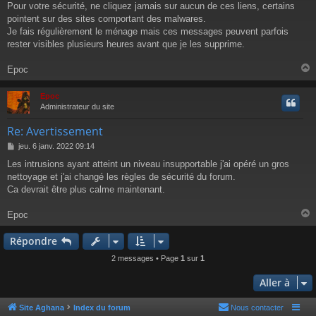
e
Pour votre sécurité, ne cliquez jamais sur aucun de ces liens, certains
pointent sur des sites comportant des malwares.
Je fais régulièrement le ménage mais ces messages peuvent parfois
rester visibles plusieurs heures avant que je les supprime.
Epoc
Epoc
t
Administrateur du site
Re: Avertissement
M
jeu. 6 janv. 2022 09:14
e
Les intrusions ayant atteint un niveau insupportable j'ai opéré un gros
s
nettoyage et j'ai changé les règles de sécurité du forum.
s
a
Ca devrait être plus calme maintenant.
g
e
Epoc
Répondre
t
2 messages • Page
1
sur
1
Aller à
Site Aghana
Index du forum
Nous contacter