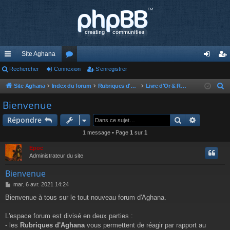
Site Aghana
cc
Rechercher
Connexion
or
S’enregistrer
on
’e
ès
u
ne
nr
Site Aghana
Index du forum
Rubriques d'Aghana
Livre d'Or & Règlement du forum
R
e
ra
m
xi
eg
Bienvenue
c
pi
s
on
ist
Rechercher
Recherch
Répondre
h
de
re
e
1 message • Page
1
sur
1
r
r
Epoc
c
Administrateur du site
h
Bienvenue
e
M
mar. 6 avr. 2021 14:24
r
e
Bienvenue à tous sur le tout nouveau forum d'Aghana.
s
s
a
L'espace forum est divisé en deux parties :
g
- les
Rubriques d'Aghana
vous permettent de réagir par rapport au