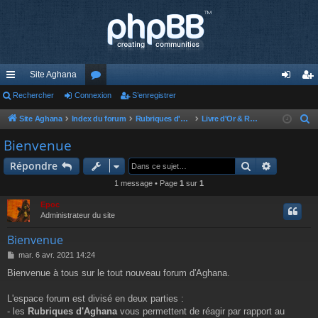
Site Aghana
cc
Rechercher
Connexion
or
S’enregistrer
on
’e
ès
u
ne
nr
Site Aghana
Index du forum
Rubriques d'Aghana
Livre d'Or & Règlement du forum
R
e
ra
m
xi
eg
Bienvenue
c
pi
s
on
ist
Rechercher
Recherch
Répondre
h
de
re
e
1 message • Page
1
sur
1
r
r
Epoc
c
Administrateur du site
h
Bienvenue
e
M
mar. 6 avr. 2021 14:24
r
e
Bienvenue à tous sur le tout nouveau forum d'Aghana.
s
s
a
L'espace forum est divisé en deux parties :
g
- les
Rubriques d'Aghana
vous permettent de réagir par rapport au