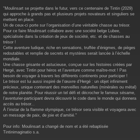
e
"Moulinsart se projette dans le futur, vers ce centenaire de Tintin (2029)
qui approche à grands pas et plusieurs projets novateurs et singuliers se
mettent en place.
Un de ceux-ci porte sur l’organisation d’une véritable chasse au trésor.
Pour ce faire Moulinsart collabore avec une société belge Lubee,
spécialisée dans la création de jeux de société, etc. et de chasses au
trésor !
Cette aventure ludique, riche en sensations, truffée d’énigmes, de pièges
redoutables et remplie de secrets et mystères serait lancée à l’échelle
mondiale.
Une chasse grisante et astucieuse, conçue sur les histoires créées par
Hergé, avec Tintin pour héros et l’aventure comme maître-mot ! Pas
besoin de voyager à travers les différents continents pour participer !
Le trésor est lui aussi inspiré de l’œuvre d’Hergé : un objet infiniment
précieux, unique contenant des merveilles naturelles (minérales ou métal)
de notre planète. Pour réussir un tel défi et décrocher le fameux sésame,
l’aventurier-participant devra découvrir le code dans le monde qui donnera
accès au trésor...
À l’instar de la flamme olympique, ce trésor sera visible et voyagera avec
un message de paix, de joie et d’amitié."
Pour info: Moulinsart a changé de nom et a été rebaptisée
Tintinimaginatio s.a.