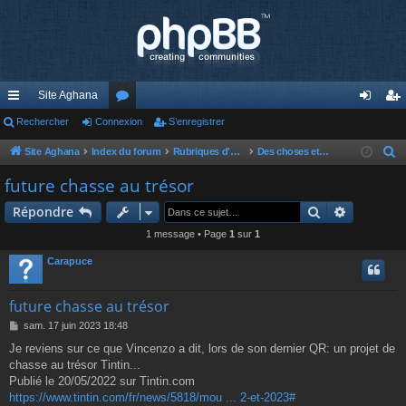
Site Aghana
cc
Rechercher
Connexion
or
S’enregistrer
on
’e
ès
u
ne
nr
Site Aghana
Index du forum
Rubriques d'Aghana
Des choses et d'autres
R
e
ra
m
xi
eg
future chasse au trésor
c
pi
s
on
ist
Rechercher
Recherch
Répondre
h
de
re
e
1 message • Page
1
sur
1
r
r
Carapuce
c
h
future chasse au trésor
e
M
sam. 17 juin 2023 18:48
r
e
Je reviens sur ce que Vincenzo a dit, lors de son dernier QR: un projet de
s
chasse au trésor Tintin...
s
a
Publié le 20/05/2022 sur Tintin.com
g
https://www.tintin.com/fr/news/5818/mou ... 2-et-2023#