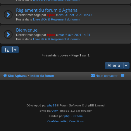
Règlement du forum d'Aghana
Dernier message par
Epoc
«
dim. 31 oct. 2021 10:30
Posté dans
Livre d'Or & Règlement du forum
Bienvenue
Dernier message par
Epoc
«
mar. 6 avr. 2021 14:24
Posté dans
Livre d'Or & Règlement du forum
4 résultats trouvés • Page
1
sur
1
Aller à
Site Aghana
Index du forum
Nous contacter
Développé par
phpBB
® Forum Software © phpBB Limited
Style par
Arty
- phpBB 3.3 par MrGaby
Traduit par
phpBB-fr.com
Confidentialité
|
Conditions