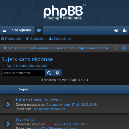
Site Aghana
cc
Rechercher
Connexion
or
S’enregistrer
on
’e
ès
u
ne
nr
Site Aghana
Index du forum
Rechercher
Sujets sans réponse
R
e
ra
m
xi
eg
Sujets sans réponse
c
pi
s
on
ist
Aller à la recherche avancée
h
Rechercher
Recherche avancée
de
re
e
4 résultats trouvés • Page
1
sur
1
r
r
c
Sujets
h
future chasse au trésor
e
Dernier message par
Carapuce
«
sam. 17 juin 2023 18:48
r
Posté dans
Des choses et d'autres
Livre d'Or
Dernier message par
Epoc
«
jeu. 4 nov. 2021 19:06
Posté dans
Livre d'Or & Règlement du forum