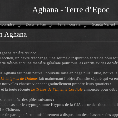
Aghana -
Terre d’Epoc
tographie
Documentum
Terra Incognita
Scripta Manent
n Aghana
Aghana tanière d’Epoc.
'accueil, un havre d'échange, une source d'inspiration et d'aide pour to
 de trésors et d'une manière générale pour tous les esprits avides de vér
s Aghana fait peau neuve : nouvelle mise en page plus lisible, nouvell
 12 énigmes de Dalmas
fait maintenant l’objet d’un site séparé qui va e
ux nouvelles chasses viennent graduellement prendre leurs quartiers :
et la toute récente
Le Trésor de l’Entente Cordiale
annoncée pour début 
t constitués des pôles suivants :
de de cas sur le cryptogramme Kryptos de la CIA et sur des documents 
Le-
Château,
 de partage où sont mis librement à disposition des chasseurs des appl