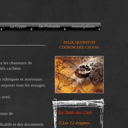
La Crypte
De Profundis
Investigations
FELIX, QUI POTUIT
COGNOSCERE CAUSAS
us les chasseurs de
ités cachées.
es rubriques et nouveaux
n exposer tous les rouages.
avril.
La Table des Clefs
issus de

Les 12 énigmes
icatifs et des documents