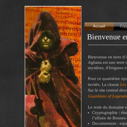
Accueil
Cryp
Bienvenue e
Bienvenue en terre d'
Aghana est une terre d
mystères, d'énigmes et
Pour ce quatrième opu
invités. La chasse
Les
Sur le site central de
Guardians of Legends
Le reste du domaine es
Cryptographie : étu
l’affaire de Rennes-
Documentum : espace